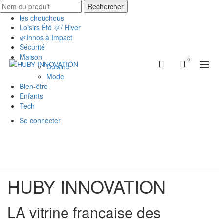
Rechercher
les chouchous
Loisirs Été 🌞/ Hiver
🌿Innos à Impact
Sécurité
Maison
0
Cuisine
Mode
Bien-être
Enfants
Tech
Se connecter
HUBY INNOVATION
LA vitrine française des