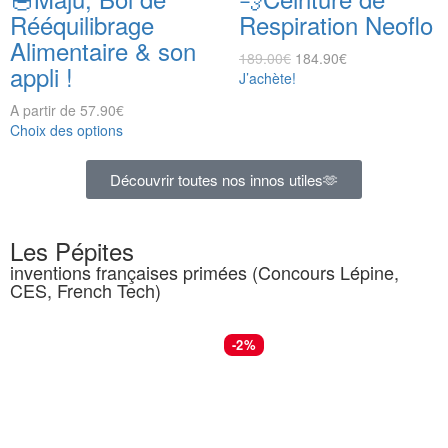
Rééquilibrage
Respiration Neoflo
Alimentaire & son
189.00
€
184.90
€
appli !
J’achète!
A partir de
57.90
€
Choix des options
Découvrir toutes nos innos utiles🫶
Les Pépites
inventions françaises primées (Concours Lépine,
CES, French Tech)
-2%