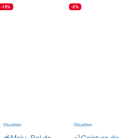
-15%
-2%
Visualiser
Visualiser
🥣Maju, Bol de
💨Ceinture de