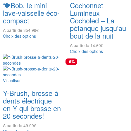
🍽️Bob, le mini
Cochonnet
lave-vaisselle éco-
Lumineux
compact
Cocholed – La
pétanque jusqu’au
A partir de
354.99
€
bout de la nuit
Choix des options
A partir de
14.60
€
Choix des options
-6%
Visualiser
Y-Brush, brosse à
dents électrique
en Y qui brosse en
20 secondes!
A partir de
49.99
€