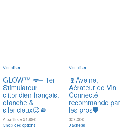
Visualiser
Visualiser
GLOW™ 💋– 1er
🍷Aveine,
Stimulateur
Aérateur de Vin
clitoridien français,
Connecté
étanche &
recommandé par
silencieux😉🫦
les pros🛡️
A partir de
54.99
€
359.00
€
Choix des options
J’achète!