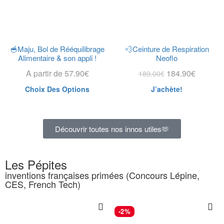
🥣Maju, Bol de Rééquilibrage
💨Ceinture de Respiration
Alimentaire & son appli !
Neoflo
A partir de
57.90
€
184.90
€
189.00
€
Choix Des Options
J’achète!
Découvrir toutes nos innos utiles🫶
Les Pépites
inventions françaises primées (Concours Lépine,
CES, French Tech)
-2%