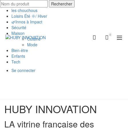
Rechercher
les chouchous
Loisirs Été 🌞/ Hiver
🌿Innos à Impact
Sécurité
Maison
0
Cuisine
Mode
Bien-être
Enfants
Tech
Se connecter
HUBY INNOVATION
LA vitrine française des