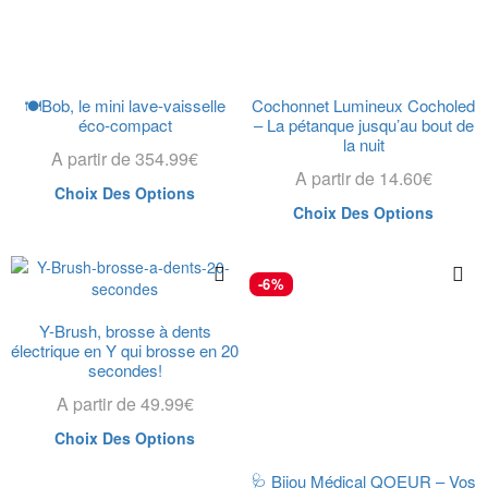
🍽️Bob, le mini lave-vaisselle
Cochonnet Lumineux Cocholed
éco-compact
– La pétanque jusqu’au bout de
la nuit
A partir de
354.99
€
A partir de
14.60
€
Choix Des Options
Choix Des Options
-6%
Y-Brush, brosse à dents
électrique en Y qui brosse en 20
secondes!
A partir de
49.99
€
Choix Des Options
🩺 Bijou Médical QOEUR – Vos