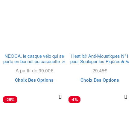
NEOCA, le casque vélo qui se
Heat it® Anti-Moustiques N°1
porte en bonnet ou casquette 🧢
pour Soulager les Piqûres🔥🦟
A partir de
99.00
€
29.45
€
Choix Des Options
Choix Des Options
-29%
-4%