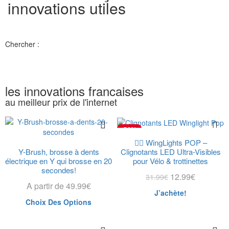
innovations utiles
Chercher :
les innovations francaises
au meilleur prix de l'internet
-59%
🚴‍♂️ WingLights POP –
Y-Brush, brosse à dents
Clignotants LED Ultra-Visibles
électrique en Y qui brosse en 20
pour Vélo & trottinettes
secondes!
12.99
€
31.99
€
A partir de
49.99
€
J’achète!
Choix Des Options