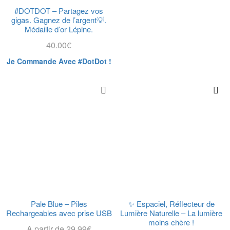
#DOTDOT – Partagez vos
gigas. Gagnez de l’argent💡.
Médaille d’or Lépine.
40.00
€
Je Commande Avec #DotDot !
Pale Blue – Piles
✨ Espaciel, Réflecteur de
Rechargeables avec prise USB
Lumière Naturelle – La lumière
moins chère !
A partir de
29.99
€