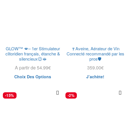
GLOW™ 💋– 1er Stimulateur
🍷Aveine, Aérateur de Vin
clitoridien français, étanche &
Connecté recommandé par les
silencieux😉🫦
pros🛡️
A partir de
54.99
€
359.00
€
Choix Des Options
J’achète!
-15%
-2%