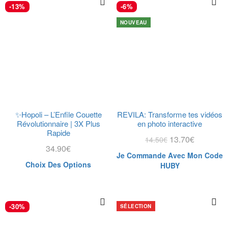
-13%
-6%
NOUVEAU
✨Hopoli – L’Enfile Couette
REVILA: Transforme tes vidéos
Révolutionnaire | 3X Plus
en photo interactive
Rapide
13.70
€
14.50
€
34.90
€
Je Commande Avec Mon Code
Choix Des Options
HUBY
-30%
SÉLECTION