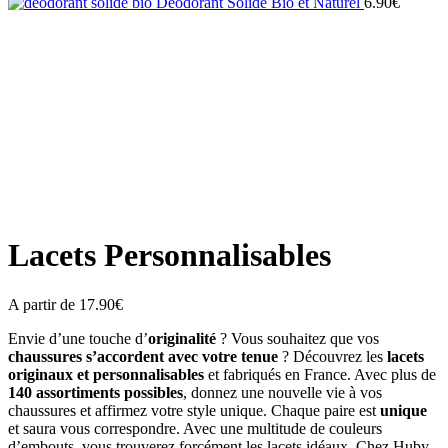
Déodorant Solide Bio et Naturel
6.90
€
Zoom
Lacets Personnalisables
A partir de
17.90
€
Envie d’une touche d’
originalité
? Vous souhaitez que vos
chaussures s’accordent avec votre tenue
?
Découvrez les
lacets
originaux et personnalisables
et fabriqués en France. Avec plus de
140 assortiments possibles
, donnez une nouvelle vie à vos
chaussures et affirmez votre style unique. Chaque paire est
unique
et saura vous correspondre. Avec une multitude de couleurs
d’embouts, vous trouverez forcément les lacets idéaux. Chez Huby