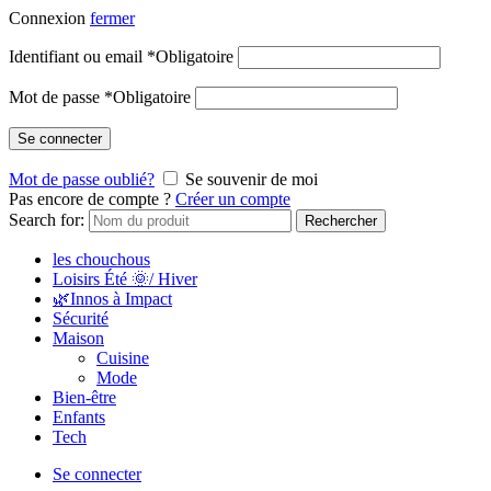
Connexion
fermer
Identifiant ou email
*
Obligatoire
Mot de passe
*
Obligatoire
Se connecter
Mot de passe oublié?
Se souvenir de moi
Pas encore de compte ?
Créer un compte
Search for:
Rechercher
les chouchous
Loisirs Été 🌞/ Hiver
🌿Innos à Impact
Sécurité
Maison
Cuisine
Mode
Bien-être
Enfants
Tech
Se connecter