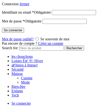
Connexion
fermer
Identifiant ou email
*
Obligatoire
Mot de passe
*
Obligatoire
Se connecter
Mot de passe oublié?
Se souvenir de moi
Pas encore de compte ?
Créer un compte
Search for:
Rechercher
les chouchous
Loisirs Été 🌞/ Hiver
🌿Innos à Impact
Sécurité
Maison
Cuisine
Mode
Bien-être
Enfants
Tech
Se connecter