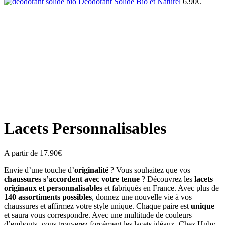
Déodorant Solide Bio et Naturel
6.90
€
Zoom
Lacets Personnalisables
A partir de
17.90
€
Envie d’une touche d’
originalité
? Vous souhaitez que vos
chaussures s’accordent avec votre tenue
?
Découvrez les
lacets
originaux et personnalisables
et fabriqués en France. Avec plus de
140 assortiments possibles
, donnez une nouvelle vie à vos
chaussures et affirmez votre style unique. Chaque paire est
unique
et saura vous correspondre. Avec une multitude de couleurs
d’embouts, vous trouverez forcément les lacets idéaux. Chez Huby