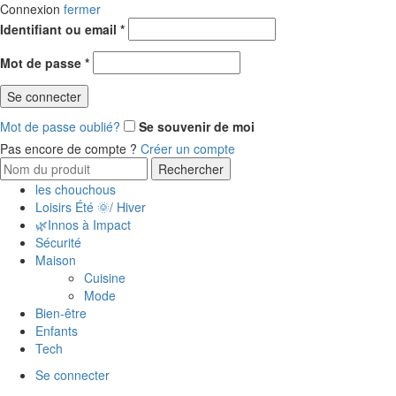
Connexion
fermer
Identifiant ou email
*
Mot de passe
*
Se connecter
Mot de passe oublié?
Se souvenir de moi
Pas encore de compte ?
Créer un compte
Rechercher
les chouchous
Loisirs Été 🌞/ Hiver
🌿Innos à Impact
Sécurité
Maison
Cuisine
Mode
Bien-être
Enfants
Tech
Se connecter