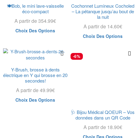
🍽️Bob, le mini lave-vaisselle
Cochonnet Lumineux Cocholed
éco-compact
– La pétanque jusqu’au bout de
la nuit
A partir de
354.99
€
A partir de
14.60
€
Choix Des Options
Choix Des Options
-6%
Y-Brush, brosse à dents
électrique en Y qui brosse en 20
secondes!
A partir de
49.99
€
Choix Des Options
🩺 Bijou Médical QOEUR – Vos
données dans un QR Code
A partir de
18.90
€
Choix Des Options