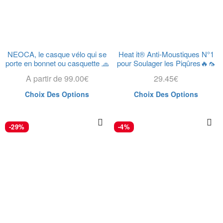
NEOCA, le casque vélo qui se
Heat it® Anti-Moustiques N°1
porte en bonnet ou casquette 🧢
pour Soulager les Piqûres🔥🦟
A partir de
99.00
€
29.45
€
Choix Des Options
Choix Des Options
-29%
-4%