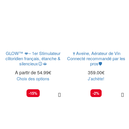
GLOW™ 💋– 1er Stimulateur
🍷Aveine, Aérateur de Vin
clitoridien français, étanche &
Connecté recommandé par les
silencieux😉🫦
pros🛡️
A partir de
54.99
€
359.00
€
Choix des options
J’achète!
-15%
-2%