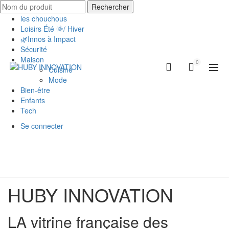
Rechercher
les chouchous
Loisirs Été 🌞/ Hiver
🌿Innos à Impact
Sécurité
Maison
0
Cuisine
Mode
Bien-être
Enfants
Tech
Se connecter
HUBY INNOVATION
LA vitrine française des