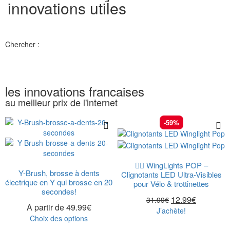
innovations utiles
Chercher :
les innovations francaises
au meilleur prix de l'internet
-59%
🚴‍♂️ WingLights POP –
Y-Brush, brosse à dents
Clignotants LED Ultra-Visibles
électrique en Y qui brosse en 20
pour Vélo & trottinettes
secondes!
12.99
€
31.99
€
A partir de
49.99
€
J’achète!
Choix des options