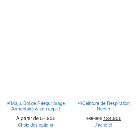
🥣Maju, Bol de Rééquilibrage
💨Ceinture de Respiration
Alimentaire & son appli !
Neoflo
A partir de
57.90
€
184.90
€
189.00
€
Choix des options
J’achète!