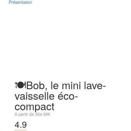
Présentation
Zoom
🍽️Bob, le mini lave-
vaisselle éco-
compact
A partir de
354.99
€
4.9