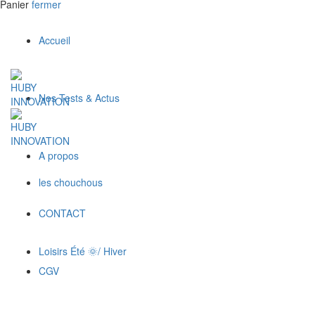
Panier
fermer
Accueil
Nos Tests & Actus
A propos
les chouchous
CONTACT
Loisirs Été 🌞/ Hiver
CGV