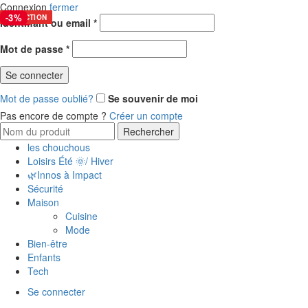
Connexion
fermer
-13%
-3%
SÉLECTION
Identifiant ou email
*
Mot de passe
*
Se connecter
Mot de passe oublié?
Se souvenir de moi
Pas encore de compte ?
Créer un compte
Rechercher
les chouchous
Loisirs Été 🌞/ Hiver
🌿Innos à Impact
Sécurité
Maison
Cuisine
Mode
Bien-être
Enfants
Tech
Se connecter