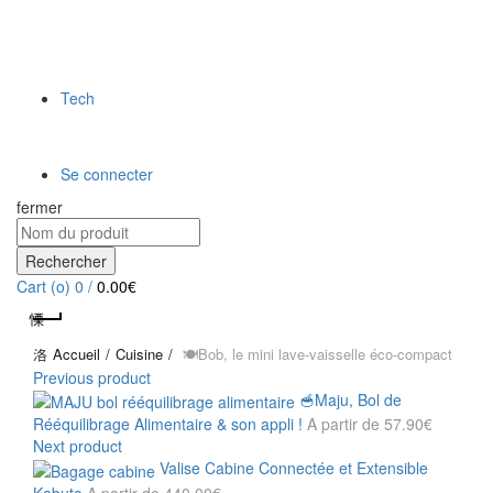
Tech
Se connecter
fermer
Rechercher
Cart (
o
)
0
/
0.00
€
Accueil
Cuisine
🍽️Bob, le mini lave-vaisselle éco-compact
Previous product
🥣Maju, Bol de
Rééquilibrage Alimentaire & son appli !
A partir de
57.90
€
Next product
Valise Cabine Connectée et Extensible
Kabuto
A partir de
440.00
€