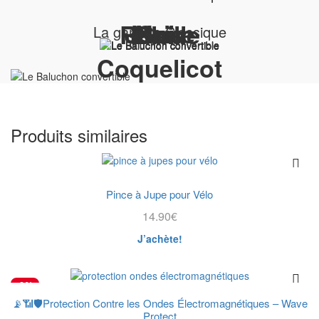
Noir
Gris
Jaune
Bleu
Rouille
La gamme Classique
Coquelicot
Produits similaires
Pince à Jupe pour Vélo
14.90
€
J’achète!
-9%
📡📶🛡️Protection Contre les Ondes Électromagnétiques – Wave
Protect