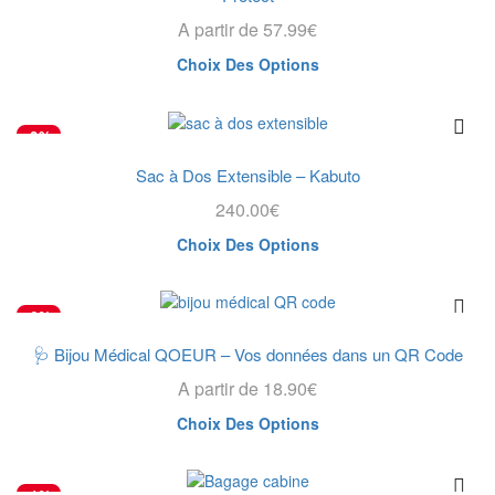
A partir de
57.99
€
Ce
Choix Des Options
produit
a
plusieurs
-2%
variations.
Les
Sac à Dos Extensible – Kabuto
options
240.00
€
peuvent
être
Ce
Choix Des Options
choisies
produit
sur
a
la
plusieurs
-6%
page
variations.
du
Les
🩺 Bijou Médical QOEUR – Vos données dans un QR Code
produit
options
A partir de
18.90
€
peuvent
être
Ce
Choix Des Options
choisies
produit
sur
a
la
plusieurs