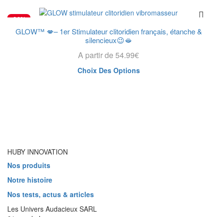
était :
est :
35.00€.
33.90€.
-30%
GLOW™ 💋– 1er Stimulateur clitoridien français, étanche &
silencieux😉🫦
A partir de
54.99
€
Ce
Choix Des Options
produit
a
plusieurs
variations.
Les
options
peuvent
être
HUBY INNOVATION
choisies
Nos produits
sur
la
Notre histoire
page
Nos tests, actus & articles
du
produit
Les Univers Audacieux SARL