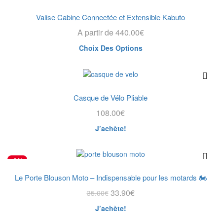
-1%
page
variations.
du
Les
Valise Cabine Connectée et Extensible Kabuto
produit
options
A partir de
440.00
€
peuvent
être
Ce
Choix Des Options
choisies
produit
sur
a
la
plusieurs
page
variations.
du
Les
Casque de Vélo Pliable
produit
options
108.00
€
peuvent
être
J’achète!
choisies
sur
la
-3%
page
du
Le Porte Blouson Moto – Indispensable pour les motards 🏍️
produit
Le
Le
33.90
€
35.00
€
prix
prix
J’achète!
initial
actuel