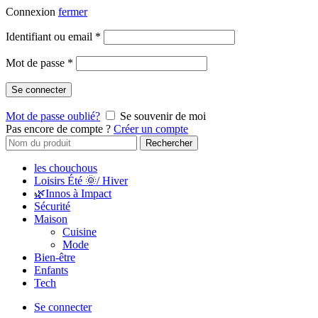
Connexion
fermer
Obligatoire
Identifiant ou email
*
Obligatoire
Mot de passe
*
Se connecter
Mot de passe oublié?
Se souvenir de moi
Pas encore de compte ?
Créer un compte
Search
Rechercher
for:
les chouchous
Loisirs Été 🌞/ Hiver
🌿Innos à Impact
Sécurité
Maison
Cuisine
Mode
Bien-être
Enfants
Tech
Se connecter