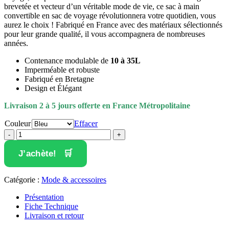
brevetée et vecteur d’un véritable mode de vie, ce sac à main
convertible en sac de voyage révolutionnera votre quotidien, vous
aurez le choix ! Fabriqué en France avec des matériaux sélectionnés
pour leur grande qualité, il vous accompagnera de nombreuses
années.
Contenance modulable de
10 à 35L
Imperméable et robuste
Fabriqué en Bretagne
Design et Élégant
Livraison 2 à 5 jours offerte en France Métropolitaine
Couleur
Effacer
quantité
de
Le
J’achète!
Baluchon
convertible
Catégorie :
Mode & accessoires
Présentation
Fiche Technique
Livraison et retour