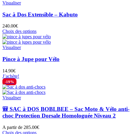
variations.
Visualiser
Les
options
Sac à Dos Extensible – Kabuto
peuvent
être
240.00
€
choisies
Ce
Choix des options
sur
produit
la
a
page
plusieurs
Visualiser
du
variations.
produit
Les
Pince à Jupe pour Vélo
options
peuvent
14.90
€
être
J’achète!
choisies
-19%
sur
la
page
Visualiser
du
produit
🎒 SAC à DOS BOBLBEE – Sac Moto & Vélo anti-
choc Protection Dorsale Homologuée Niveau 2
A partir de
285.00
€
Ce
Choix des options