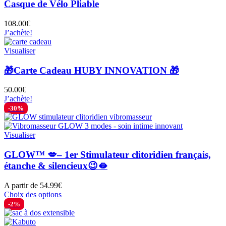
Casque de Vélo Pliable
108.00
€
J’achète!
Visualiser
🎁Carte Cadeau HUBY INNOVATION 🎁
50.00
€
J’achète!
-30%
Visualiser
GLOW™ 💋– 1er Stimulateur clitoridien français,
étanche & silencieux😉🫦
A partir de
54.99
€
Ce
Choix des options
produit
-2%
a
plusieurs