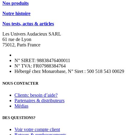
variations.
Nos produits
produit
Les
options
Notre histoire
peuvent
être
Nos tests, actus & articles
choisies
sur
Les Univers Audacieux SARL
la
61 rue de Lyon
page
75012, Paris France
du
produit
N° SIRET: 98838476400011
N° TVA: FR07988384764
Hébergé chez Monarobase, N° Siret : 500 518 543 00029
NOUS CONTACTER
Clients: besoin d’aide?
Partenaires & distributeurs
Médias
DES QUESTIONS?
Voir votre compte client
Retours & remboursements