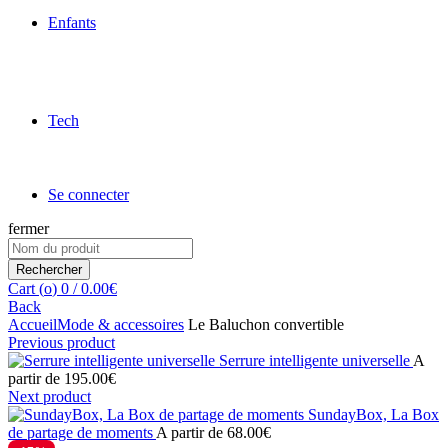
Enfants
Tech
Se connecter
fermer
Search
for:
Rechercher
Cart (
o
)
0
/
0.00
€
Back
Accueil
Mode & accessoires
Le Baluchon convertible
Previous product
Serrure intelligente universelle
A
partir de
195.00
€
Next product
SundayBox, La Box
de partage de moments
A partir de
68.00
€