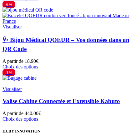
produit
-6%
a
plusieurs
variations.
Les
Visualiser
options
peuvent
🩺 Bijou Médical QOEUR – Vos données dans un
être
QR Code
choisies
sur
la
A partir de
18.90
€
page
Ce
Choix des options
du
produit
-1%
produit
a
plusieurs
variations.
Visualiser
Les
options
Valise Cabine Connectée et Extensible Kabuto
peuvent
être
A partir de
440.00
€
choisies
Ce
Choix des options
sur
produit
la
a
HUBY INNOVATION
page
plusieurs
du