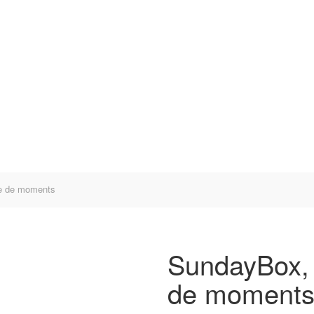
e de moments
SundayBox, 
de moment