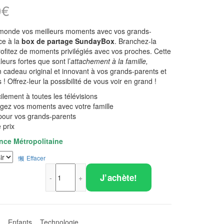
0
€
 monde vos meilleurs moments avec vos grands-
ce à la
box de partage SundayBox
. Branchez-la
profitez de moments privilégiés avec vos proches. Cette
eurs fortes que sont l’
attachement à la famille,
n cadeau original et innovant à vos grands-parents et
s ! Offrez-leur la possibilité de vous voir en grand !
ilement à toutes les télévisions
gez vos moments avec votre famille
pour vos grands-parents
 prix
ance Métropolitaine
Effacer
quantité de SundayBox, La Box de partage d
J’achète!
,
Enfants
,
Technologie