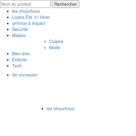
Search
Rechercher
for:
les chouchous
Loisirs Été 🌞/ Hiver
🌿Innos à Impact
Sécurité
Maison
Cuisine
Mode
Bien-être
Enfants
Tech
Se connecter
les chouchous