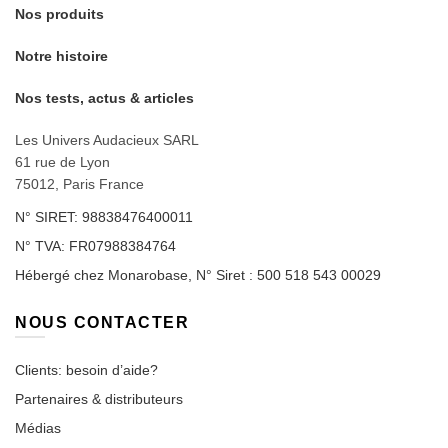
choisies
sur
Nos produits
sur
la
la
page
Notre histoire
page
du
du
Nos tests, actus & articles
produit
produit
Les Univers Audacieux SARL
61 rue de Lyon
75012, Paris France
N° SIRET: 98838476400011
N° TVA: FR07988384764
Hébergé chez Monarobase, N° Siret : 500 518 543 00029
NOUS CONTACTER
Clients: besoin d’aide?
Partenaires & distributeurs
Médias