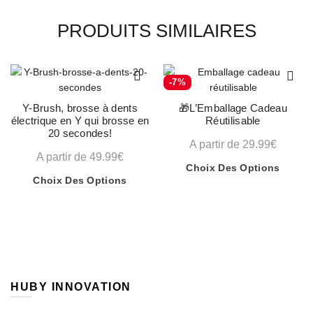
PRODUITS SIMILAIRES
-7%
Y-Brush, brosse à dents
🎁L’Emballage Cadeau
électrique en Y qui brosse en
Réutilisable
20 secondes!
A partir de
29.99
€
A partir de
49.99
€
Ce
Choix Des Options
Ce
Choix Des Options
produit
produit
a
a
plusieu
plusieurs
variatio
variations.
Les
Les
options
options
peuven
HUBY INNOVATION
peuvent
être
être
choisie